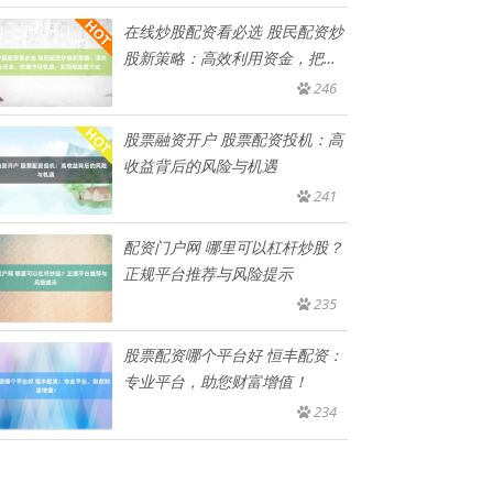
在线炒股配资看必选 股民配资炒
股新策略：高效利用资金，把握
市
246
股票融资开户 股票配资投机：高
收益背后的风险与机遇
241
配资门户网 哪里可以杠杆炒股？
正规平台推荐与风险提示
235
股票配资哪个平台好 恒丰配资：
专业平台，助您财富增值！
234