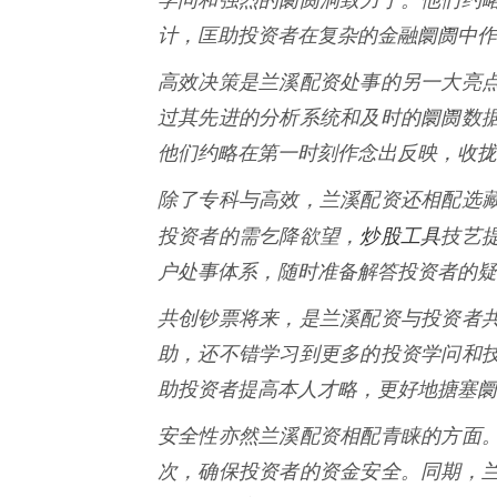
计，匡助投资者在复杂的金融阛阓中作
高效决策是兰溪配资处事的另一大亮
过其先进的分析系统和及时的阛阓数
他们约略在第一时刻作念出反映，收拢
除了专科与高效，兰溪配资还相配选
炒股工具
投资者的需乞降欲望，
技艺
户处事体系，随时准备解答投资者的疑
共创钞票将来，是兰溪配资与投资者
助，还不错学习到更多的投资学问和
助投资者提高本人才略，更好地搪塞阛
安全性亦然兰溪配资相配青睐的方面
次，确保投资者的资金安全。同期，