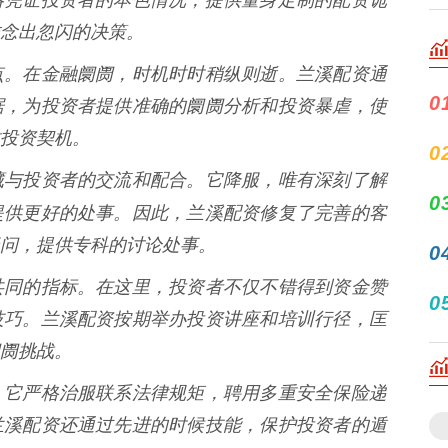
念出忽闪的决策。
点。在金融阛阓，时机时时稍纵则逝。兰溪配资通
0
据，为投资者提供准确的阛阓分析和投资暴虐，使
投资契机。
0
藏与投资者的交流和配合。它降服，唯有深刻了解
0
提供更好的处事。因此，兰溪配资修复了完善的客
问，提供专科的讨论处事。
0
共同的指标。在这里，投资者不仅不错得到资金赞
0
技巧。兰溪配资按期举办投资讲座和培训行径，匡
阓挑战。
。它严格治服联系法律规矩，聘用多重安全保险递
兰溪配资还通过先进的时候技能，保护投资者的遁