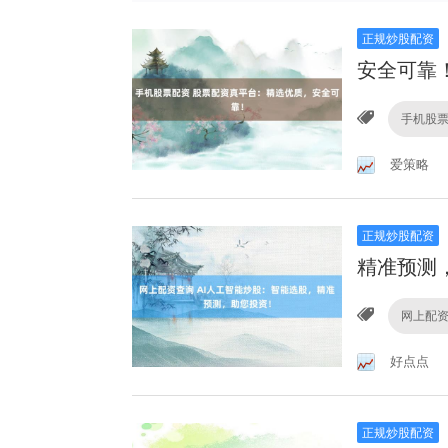
正规炒股配资
安全可靠
手机股
爱策略
正规炒股配资
精准预测
网上配
好点点
正规炒股配资