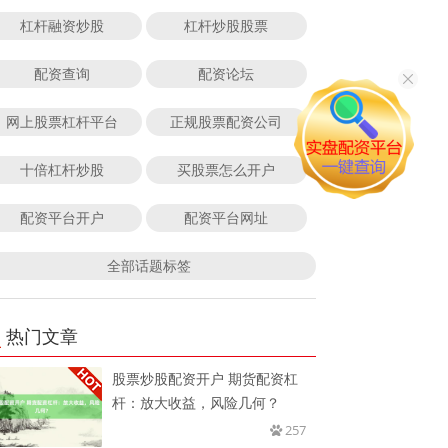
杠杆融资炒股
杠杆炒股股票
配资查询
配资论坛
网上股票杠杆平台
正规股票配资公司
十倍杠杆炒股
买股票怎么开户
配资平台开户
配资平台网址
全部话题标签
热门文章
股票炒股配资开户 期货配资杠
杆：放大收益，风险几何？
257