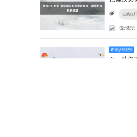
在线杠
伍洲配资
正规炒股配资
台，助您
证券投
新宝配资
正规炒股配资
点，解读
国内可