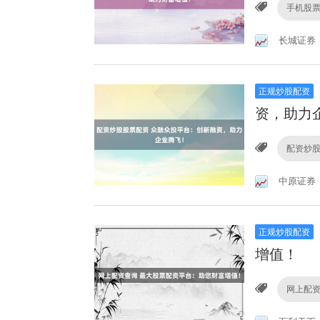
手机股
长城证券
正规炒股配资
资，助力
配资炒
中原证券
正规炒股配资
增值！
网上配