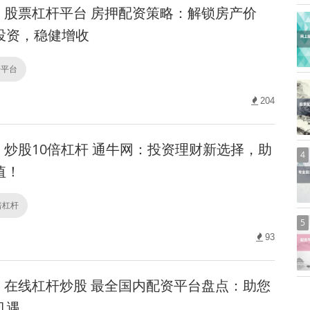
股票杠杆平台 房押配资策略：解锁房产价
投资，稳健增收
杆平台
204
炒股10倍杠杆 通牛网：投资理财新选择，助
4
值！
倍杠杆
5
93
在线杠杆炒股 最全国内配资平台盘点：助您
机遇