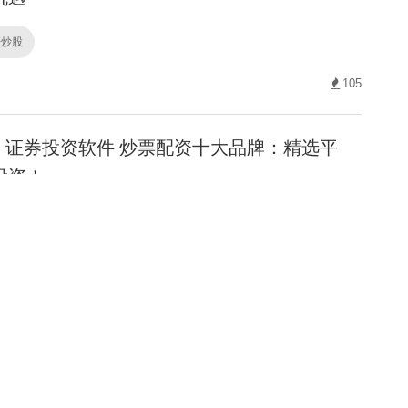
杆炒股
105
证券投资软件 炒票配资十大品牌：精选平
投资！
资软件
107
国内可靠的配资平台 证券之星：聚焦股市热
投资机会
靠的配资平台