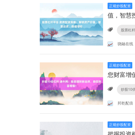
正规炒股配资
值，智慧
股票杠
骁融在线
正规炒股配资
您财富增
炒股10
邦乾配倍
正规炒股配资
把握投资