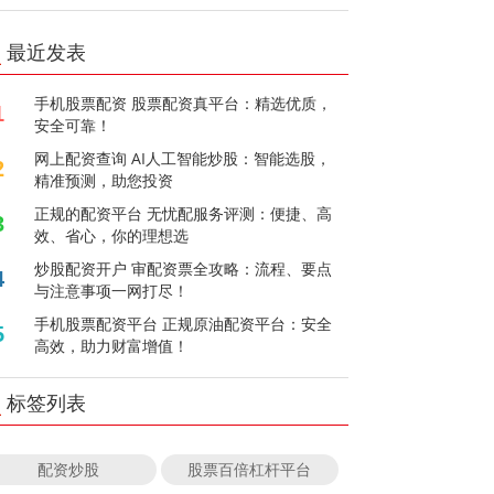
最近发表
手机股票配资 股票配资真平台：精选优质，
1
安全可靠！
网上配资查询 AI人工智能炒股：智能选股，
2
精准预测，助您投资
正规的配资平台 无忧配服务评测：便捷、高
3
效、省心，你的理想选
炒股配资开户 审配资票全攻略：流程、要点
4
与注意事项一网打尽！
手机股票配资平台 正规原油配资平台：安全
5
高效，助力财富增值！
标签列表
配资炒股
股票百倍杠杆平台