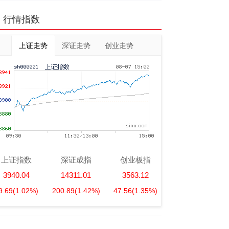
行情指数
上证走势
深证走势
创业走势
上证指数
深证成指
创业板指
3940.04
14311.01
3563.12
9.69
(1.02%)
200.89
(1.42%)
47.56
(1.35%)