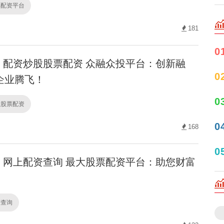
票配资平台
181
0
配资炒股股票配资 众融众投平台：创新融
0
企业腾飞！
0
股股票配资
0
168
0
网上配资查询 最大股票配资平台：助您财富
资查询