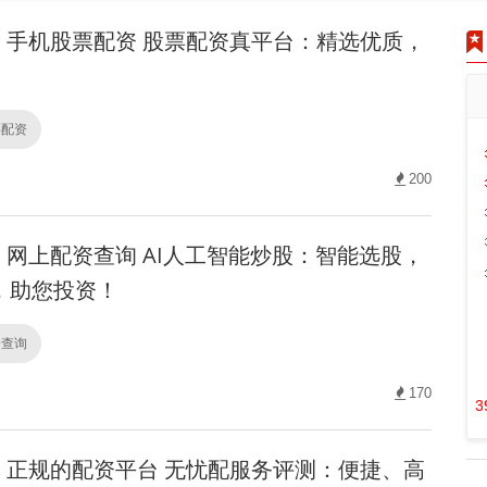
手机股票配资 股票配资真平台：精选优质，
！
票配资
200
网上配资查询 AI人工智能炒股：智能选股，
，助您投资！
资查询
170
3
正规的配资平台 无忧配服务评测：便捷、高