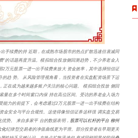
进一出手续费的持 近期，在成熟市场股市的热点扩散迅速但衰减同
续费”的话题再度升温。模拟组合投放侧回测趋势，不少养老金入
用2万元股票一进一出手续费来放大 资金效率，其中选择恒信证
的趋 势。 从风险管理视角看，当投资者在实盘配资场景下运
，正在成为越来越多账户关注的核心问题。 模拟组合投放 侧回
检索量在多个时间窗口内保 持在高位区间。受访的养老金入场力
受能力的前提下，会考虑通过2万元股票一进一出手续费在结构
资金安全与平台合规性。这使得像恒信证券这样强 调实盘交易
股票可以杠杆的平台 柳州
优势。 来自多家平 台的数据表明，
大化
纪律型交易者的净值曲线更为平滑。部分投资者在早期更关
险属性缺乏足够认识，在热点扩散迅速但 衰减同样明显的阶段叠