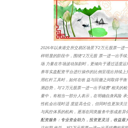
2026年以来港交所交易区场景下2万元股票一
样明显的阶段中，围绕“2万元股 票一进一出手
场 力量在市场波动加剧时，更倾向于通过适度运
券等实盘配资平台进行操作的比例呈现出持续上升
用杠杆工具时，如何在收 益与回撤之间取得平衡
测趋势，与“2万元股票一进一出手续费”相关的
量中，有相当一部分人表示，在明确自身风险 承
性机会出现时适 度提高仓位，但同时也更加关注
与风控体系的机构，逐渐在同类服务中形成差异化
配资服务：专业资金助力，投资更灵活，收益最
注短期 收益，对2万元股票一进一出手续费的风