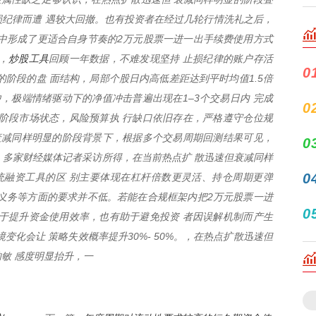
纪律而遭 遇较大回撤。也有投资者在经过几轮行情洗礼之后，
中形成了更适合自身节奏的2万元股票一进一出手续费使用方式
炒股工具
，
回顾一年数据，不难发现坚持 止损纪律的账户存活
0
的阶段的盘 面结构，局部个股日内高低差距达到平时均值1.5倍
中，极端情绪驱动下的净值冲击普遍出现在1–3个交易日内 完成
0
阶段市场状态，风险预算执 行缺口依旧存在，严格遵守仓位规
衰减同样明显的阶段背景下，根据多个交易周期回测结果可见，
0
%， 多家财经媒体记者采访所得，在当前热点扩 散迅速但衰减同样
0
统融资工具的区 别主要体现在杠杆倍数更灵活、持仓周期更弹
义务等方面的要求并不低。若能在合规框架内把2万元股票一进
0
于提升资金使用效率，也有助于避免投资 者因误解机制而产生
变化会让 策略失效概率提升30%- 50%。，在热点扩散迅速但
敏 感度明显抬升，一