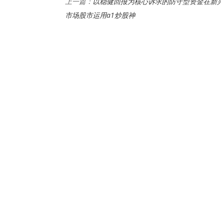
以稳健回报为核心诉求的防守型资金在新
上一篇：
市场股市运用a1炒股神