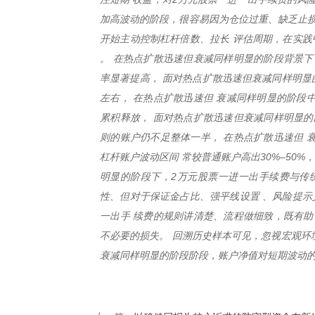
加高波动的阶段，很容易因为仓位过重、缺乏止损
开始主动控制杠杆倍数、拉长 评估周期，在实践
。 在热点扩散迅速但衰减同样明显的阶段背景下
率显著提高， 面对热点扩散迅速但衰减同样明显
左右， 在热点扩散迅速但 衰减同样明显的阶段
累积释放， 面对热点扩散迅速但衰减同样明显的
则的账户仍不足整体一半， 在热点扩散迅速但 
杠杆账户波动区间 常较普通账户高出30%–50
明显的阶段下，2万元股票一进一出手续费与传
性、但对于保证金占比、强平线设置 、风险提示
一出手 续费的规则讲清楚、流程做细致，既有助
不必要的损失。 回溯历史样本可见，忽视宏观环境
衰减同样明显的阶段阶段，账户净值对短期波动的