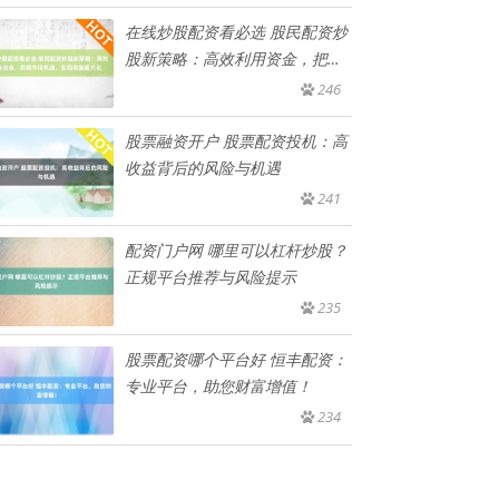
在线炒股配资看必选 股民配资炒
股新策略：高效利用资金，把握
市
246
股票融资开户 股票配资投机：高
收益背后的风险与机遇
241
配资门户网 哪里可以杠杆炒股？
正规平台推荐与风险提示
235
股票配资哪个平台好 恒丰配资：
专业平台，助您财富增值！
234