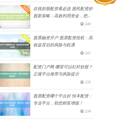
在线炒股配资看必选 股民配资炒
股新策略：高效利用资金，把握
市
246
股票融资开户 股票配资投机：高
收益背后的风险与机遇
241
配资门户网 哪里可以杠杆炒股？
正规平台推荐与风险提示
235
股票配资哪个平台好 恒丰配资：
专业平台，助您财富增值！
234