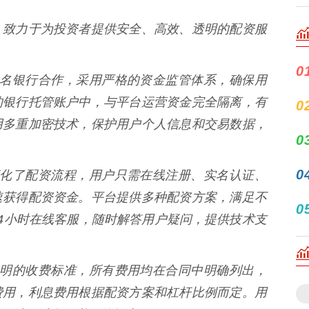
，致力于为投资者提供安全、高效、透明的配资服
0
多家知名银行合作，采用严格的资金监管体系，确保用
的银行托管账户中，与平台运营资金完全隔离，有
0
用多重加密技术，保护用户个人信息和交易数据，
0
0
资平简化了配资流程，用户只需在线注册、实名认证、
速获得配资资金。平台提供多种配资方案，满足不
0
24小时在线客服，随时解答用户疑问，提供技术支
采用透明的收费标准，所有费用均在合同中明确列出，
费用，利息费用根据配资方案和杠杆比例而定。用