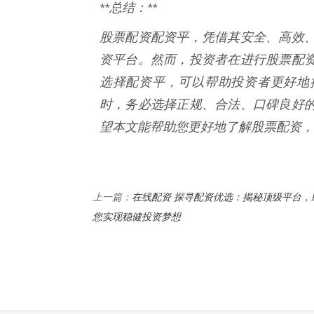
**总结：**
股票配资配资平，凭借其安全、高效
资平台。然而，投资者在进行股票配
选择配资平，可以帮助投资者更好地
时，务必选择正规、合法、口碑良好
望本文能帮助您更好地了解股票配资，
在线配资 探寻配资优选：揭秘顶级平台，
上一篇：
您实现稳健投资梦想