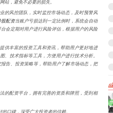
网站，避免不必要的损失。
拥有专业的风控团队，实时监控市场动态，及时预警风
炒股配资
当账户亏损达到一定比例时，系统会自动
平台会定期对用户进行风险评估，根据用户的风险
配资平提供丰富的投资工具和资讯，帮助用户更好地进
线图、技术指标等工具，方便用户进行技术分析。
究报告、投资策略等，帮助用户了解市场动态，把
正规合法的配资平台，拥有完善的资质和牌照，受到相
有良好的口碑，深受广大投资者的信赖。