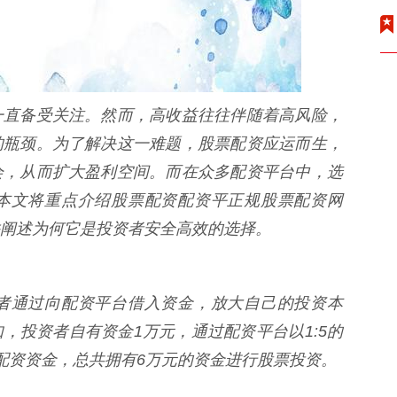
一直备受关注。然而，高收益往往伴随着高风险，
的瓶颈。为了解决这一难题，股票配资应运而生，
会，从而扩大盈利空间。而在众多配资平台中，选
本文将重点介绍股票配资配资平正规股票配资网
阐述为何它是投资者安全高效的选择。
者通过向配资平台借入资金，放大自己的投资本
，投资者自有资金1万元，通过配资平台以1:5的
配资资金，总共拥有6万元的资金进行股票投资。