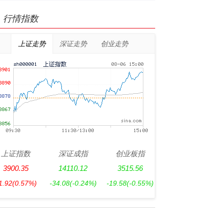
行情指数
上证走势
深证走势
创业走势
上证指数
深证成指
创业板指
3900.35
14110.12
3515.56
1.92
(0.57%)
-34.08
(-0.24%)
-19.58
(-0.55%)