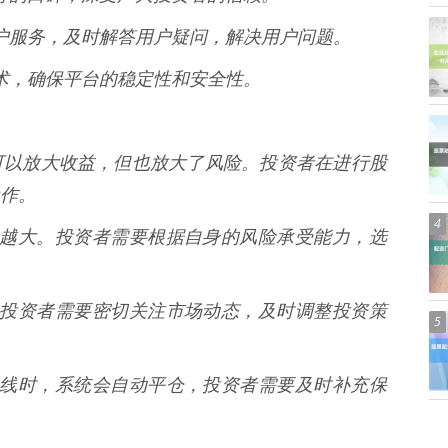
的客户服务，及时解答用户疑问，解决用户问题。
的技术，确保平台的稳定性和安全性。
可以放大收益，但也放大了风险。投资者在进行股
作。
4
，风险越大。投资者需要根据自身的风险承受能力，选
较大，投资者需要密切关注市场动态，及时调整投资策
5
到平仓线时，系统会自动平仓，投资者需要及时补充保