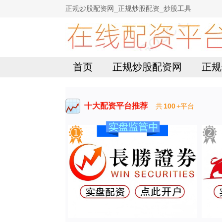
正规炒股配资网_正规炒股配资_炒股工具
首页
正规炒股配资网
正规
十大配资平台推荐
共
100
+平台