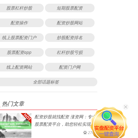
股票杠杆炒股
短期股票配资
配资操作
配资炒股网站
线上股票配资门户
炒股配资排名
股票配资app
杠杆炒股亏损
线上配资网站
配资门户网
全部话题标签
热门文章
配资炒股就找配资 涨资网：专业
股票配资平台，助您轻松实现资
产
270