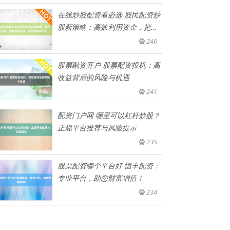
在线炒股配资看必选 股民配资炒
股新策略：高效利用资金，把握
市
246
股票融资开户 股票配资投机：高
收益背后的风险与机遇
241
配资门户网 哪里可以杠杆炒股？
正规平台推荐与风险提示
235
股票配资哪个平台好 恒丰配资：
专业平台，助您财富增值！
234