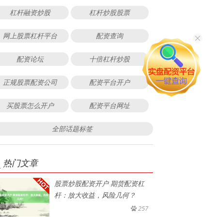
杠杆融资炒股
杠杆炒股股票
网上股票杠杆平台
配资查询
配资论坛
十倍杠杆炒股
正规股票配资公司
配资平台开户
买股票怎么开户
配资平台网址
全部话题标签
热门文章
股票炒股配资开户 期货配资杠
杆：放大收益，风险几何？
257