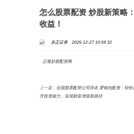
怎么股票配资 炒股新策略
收益！
东正证券
2025-12-27 10:59:32
正规炒股配资网
全国股票配资公司排名 爱钱包配资：轻松
上一篇：
升投资能力，实现财富增值新路径