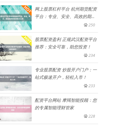
网上股票杠杆平台 杭州期货配资
平台：专业、安全、高效的期货
投
250
股票配资盈利 正规武汉配资平台
推荐：安全可靠，助您投资！
234
专业股票配资 炒股开户门户：一
站式极速开户，轻松入市！
233
配资平台网站 摩羯智能投顾：您
的专属智能理财管家
228