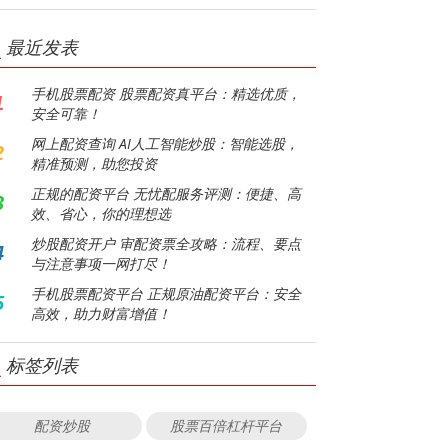
最近发表
手机股票配资 股票配资真平台：精选优质，
1
安全可靠！
网上配资查询 AI人工智能炒股：智能选股，
2
精准预测，助您投资
正规的配资平台 无忧配服务评测：便捷、高
3
效、省心，你的理想选
炒股配资开户 审配资票全攻略：流程、要点
4
与注意事项一网打尽！
手机股票配资平台 正规原油配资平台：安全
5
高效，助力财富增值！
标签列表
配资炒股
股票百倍杠杆平台