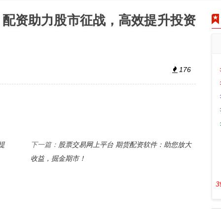
：配资助力股市征战，高效提升投资
176
提
股票交易网上平台 期货配资软件：助您放大
下一篇：
收益，掘金期市！
3