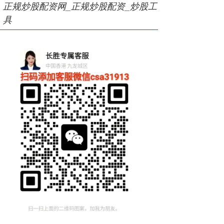
正规炒股配资网_正规炒股配资_炒股工
具