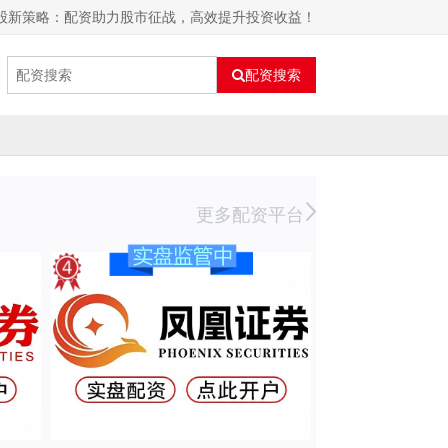
炒股新策略：配资助力股市征战，高效提升投资收益！
配资搜索
更多配资平台