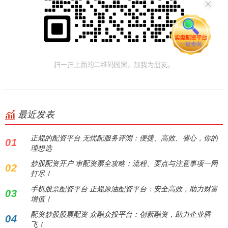
最近发表
正规的配资平台 无忧配服务评测：便捷、高效、省心，你的
01
理想选
炒股配资开户 审配资票全攻略：流程、要点与注意事项一网
02
打尽！
手机股票配资平台 正规原油配资平台：安全高效，助力财富
03
增值！
配资炒股股票配资 众融众投平台：创新融资，助力企业腾
04
飞！