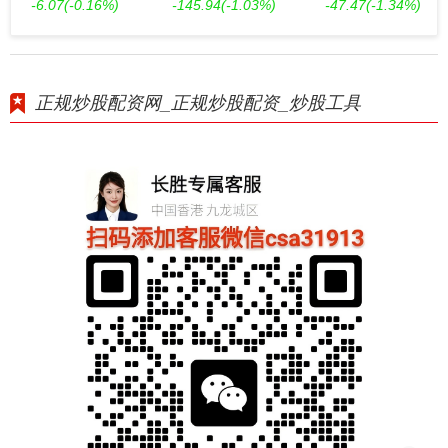
-6.07
(-0.16%)
-145.94
(-1.03%)
-47.47
(-1.34%)
正规炒股配资网_正规炒股配资_炒股工具