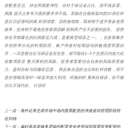
倍数更灵活、持仓周期更弹性、但对于保证金占比、强平线设置、
风险 提示义务等方面的要求并不低。若能在合规框架内把10倍杠杆
是次日必涨吗的规 则讲清楚、流程做细致，既有助于提升资金使用
效率，也有助于避免投资者因误解 机制而产生不必要的损失。 逆势
加仓导致爆仓的比例接近六成，是最典型错误之 一。，在多策略并
存但胜率分化的时期阶段，账户净值对短期波动的敏感度明显抬
升，一旦忽视仓位与保证金安全垫，就可能在1–3个交易日内放大此
前数周甚至 数月累积的风险。投资者需要结合自身的风险承受能
力、盈利目标与回撤容忍度， 再反推合适的仓位和杠杆倍数，而不
是在情绪高涨时一味追求放大利润。经验的积 累来自错误，但不能
付出灭顶代价。 行业经
海外证券交易市场中场内股票配资的净值波动管理阶段特
上一篇：
征归纳
偏好基本面修复逻辑的配置资金使用深圳股票投资配资的
下一篇：