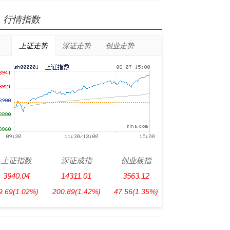
行情指数
上证走势
深证走势
创业走势
上证指数
深证成指
创业板指
3940.04
14311.01
3563.12
9.69
(1.02%)
200.89
(1.42%)
47.56
(1.35%)