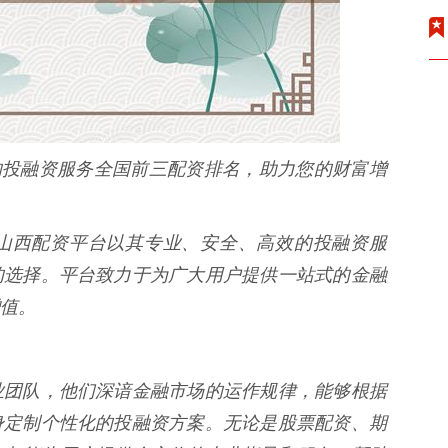
的投融资服务全国前三配资排名，助力您的财富增
山西配资平台以其专业、安全、高效的投融资服
的选择。平台致力于为广大用户提供一站式的金融
值。
业团队，他们深谙金融市场的运作规律，能够根据
身定制个性化的投融资方案。无论是股票配资、期