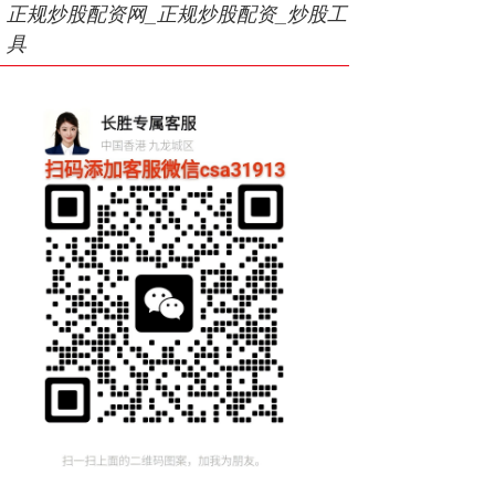
正规炒股配资网_正规炒股配资_炒股工
具