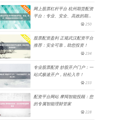
网上股票杠杆平台 杭州期货配资
平台：专业、安全、高效的期货
投
250
股票配资盈利 正规武汉配资平台
推荐：安全可靠，助您投资！
234
专业股票配资 炒股开户门户：一
站式极速开户，轻松入市！
233
配资平台网站 摩羯智能投顾：您
的专属智能理财管家
228