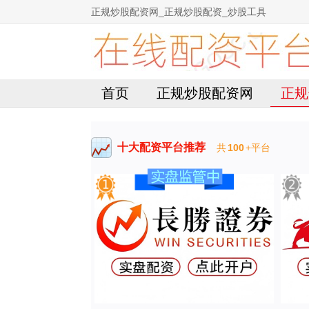
正规炒股配资网_正规炒股配资_炒股工具
首页
正规炒股配资网
正规
十大配资平台推荐
共
100
+平台