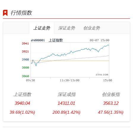
行情指数
上证走势
深证走势
创业走势
上证指数
深证成指
创业板指
3940.04
14311.01
3563.12
39.69
(1.02%)
200.89
(1.42%)
47.56
(1.35%)