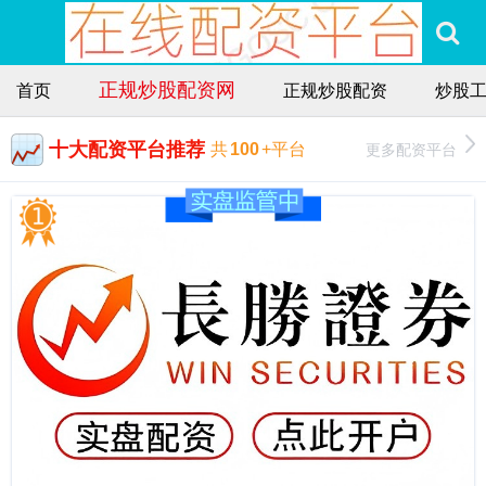
正规炒股配资网
首页
正规炒股配资
炒股
十大配资平台推荐
更多配资平台
共
100
+平台