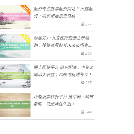
配资专业股票配资网站 * 天赐配
资：助您把握投资良机
277
炒股开户 九安医疗股票走势强
劲，投资者看好其未来市场表现
与发
269
网上配资平台 散户配资：小资金
撬动大收益，风险与机遇并存！
265
正规股票杠杆平台 擒牛网：精准
策略，助您擒住牛股！
244