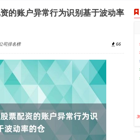
配资的账户异常行为识别基于波动率
公司排名榜
66
3