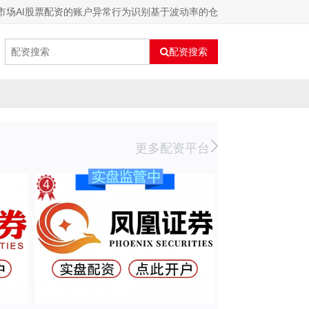
市场AI股票配资的账户异常行为识别基于波动率的仓
配资搜索
更多配资平台