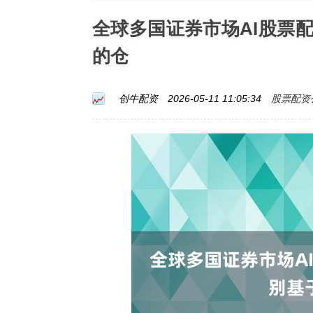
全球多国证券市场AI股票
的仓
股票配资
创牛配资
2026-05-11 11:05:34