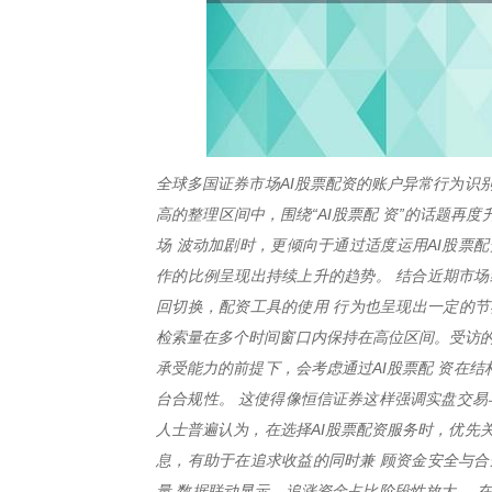
全球多国证券市场AI股票配资的账户异常行为识
高的整理区间中，围绕“AI股票配 资”的话题
场 波动加剧时，更倾向于通过适度运用AI股票
作的比例呈现出持续上升的趋势。 结合近期市场
回切换，配资工具的使用 行为也呈现出一定的节奏
检索量在多个时间窗口内保持在高位区间。受访的
承受能力的前提下，会考虑通过AI股票配 资在
台合规性。 这使得像恒信证券这样强调实盘交易
人士普遍认为，在选择AI股票配资服务时，优先
息，有助于在追求收益的同时兼 顾资金安全与合
量 数据联动显示，追涨资金占比阶段性放大， 