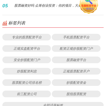
05
股票融资好吗 众筹创业投资：你的项目，大众的力量！
标签列表
专业的股票配资平台
手机股票配资平台
正规实盘配资平台
配资正规炒股配资门户
安全炒股配资门户
股票融资平台
炒股配资利息
正规股票配资开户
股票配资公司排名榜
炒股配资资金
前三配资公司
股指股票配资
全部话题标签