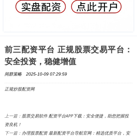
前三配资平台 正规股票交易平台：
安全投资，稳健增值
间群策略
2025-10-09 07:29:59
正规炒股配资网
股票交易软件 配资平台APP下载：安全便捷，助您把握投
上一篇：
资良机！
办理股票配资 最新配资平台导航官网：精选优质平台，安
下一篇：