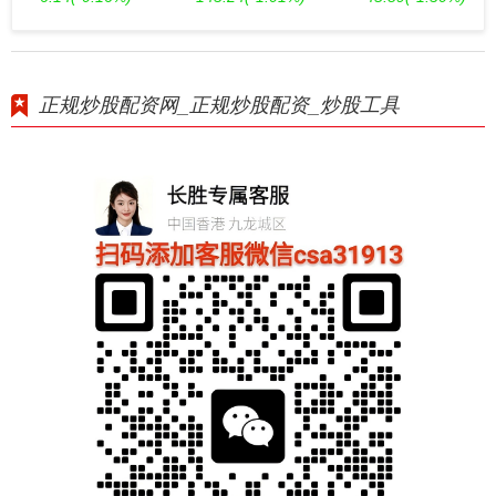
正规炒股配资网_正规炒股配资_炒股工具