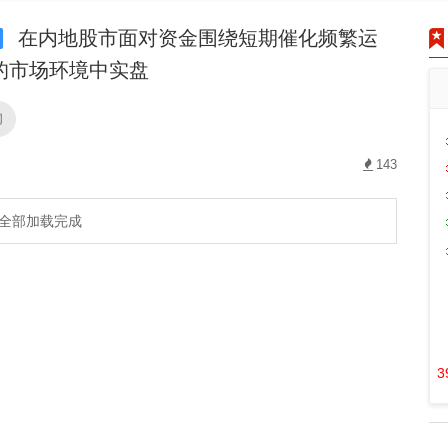
在内地股市面对资金围绕短期催化频繁运
的市场环境中实盘
网
143
全部加载完成
3