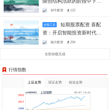
限但结构活跃的阶段中下，
配资查询的风险承受能力
创牛配资
122
短期股票配资 喜配
炒股工具
资：开启智能投资新时代，
轻松实现财富增长梦想！
杨方配资
204
全部加载完成
行情指数
上证走势
深证走势
创业走势