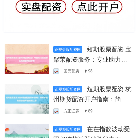
短期股票配资 宝
正规炒股配资网
聚荣配资服务：专业助力投
资者实现资金增值梦想
国元配资
98
短期股票配资 杭
正规炒股配资网
州期货配资开户指南：简单
步骤助您快速开启投资之路
方正证券
89
在在指数波动受
正规炒股配资网