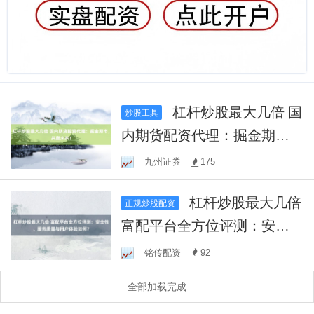
杠杆炒股最大几倍 国
炒股工具
内期货配资代理：掘金期
市，共赢未来！
九州证券
175
杠杆炒股最大几倍
正规炒股配资
富配平台全方位评测：安全
性、服务质量与用户体验如
铭传配资
92
何？
全部加载完成