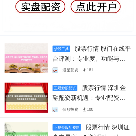
股票行情 股门在线平
炒股工具
台评测：专业度、功能与用
户体验咋样？
涵星配资
181
股票行情 深圳金
正规炒股配资
融配资新机遇：专业配资服
务助力投资者把握市场脉动
保顺投资
100
股票行情 深圳证
正规炒股配资网