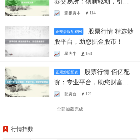
券交易所：创新驱动，引领
中国资本市场发展
豪极资本
114
股票行情 精选炒
正规炒股配资网
股平台，助您掘金股市！
星火牛
153
股票行情 佰亿配
正规炒股配资
资：专业平台，助您财富增
值
配资台
121
全部加载完成
行情指数