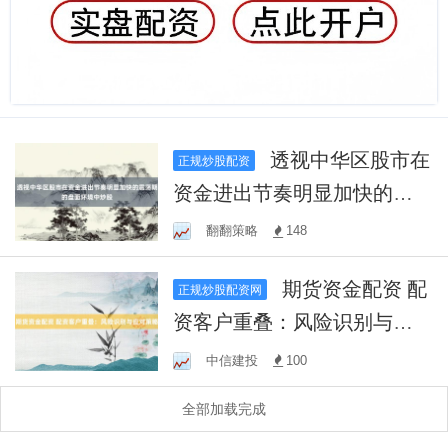
透视中华区股市在
正规炒股配资
资金进出节奏明显加快的震
荡期的盘面环境中炒股
翻翻策略
148
期货资金配资 配
正规炒股配资网
资客户重叠：风险识别与应
对策略
中信建投
100
全部加载完成