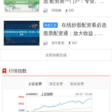
选 配资第一门户：专业、安
全、快捷的投资平台！
58策略
203
在线炒股配资看必选
炒股工具
股票配资通：放大收益，灵
活投资！
创牛配资
162
全部加载完成
行情指数
上证走势
深证走势
创业走势