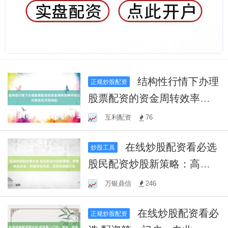
结构性行情下办理
正规炒股配资
股票配资的资金周转效率评
估以约束优先为导向的
互利配资
76
在线炒股配资看必选
炒股工具
股民配资炒股新策略：高效
利用资金，把握市场机遇，
万银鼎信
246
实现收益最大化
在线炒股配资看必
正规炒股配资