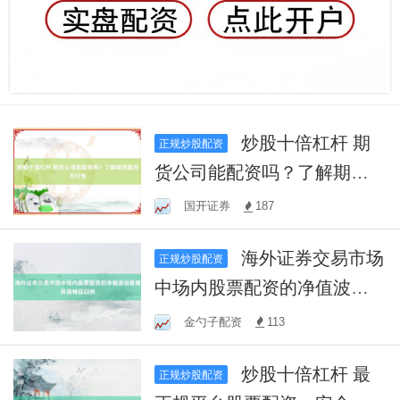
炒股十倍杠杆 期
正规炒股配资
货公司能配资吗？了解期货
配资可行性
国开证券
187
海外证券交易市场
正规炒股配资
中场内股票配资的净值波动
管理阶段特征归纳
金勺子配资
113
炒股十倍杠杆 最
正规炒股配资