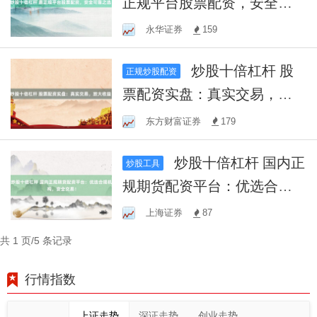
正规平台股票配资，安全可
靠之选！
永华证券
159
炒股十倍杠杆 股
正规炒股配资
票配资实盘：真实交易，放
大收益！
东方财富证券
179
炒股十倍杠杆 国内正
炒股工具
规期货配资平台：优选合规
机构，安全交易！
上海证券
87
共 1 页/5 条记录
行情指数
上证走势
深证走势
创业走势