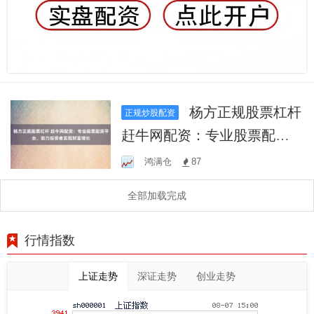
杨方正规股票杠杆
正规炒股配资
赶牛网配资：专业股票配资
平台，助力投资者实现财富
鸿满仓
87
增长
全部加载完成
行情指数
上证走势
深证走势
创业走势